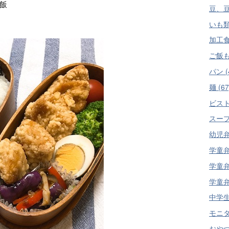
飯
豆、豆
いも類 
加工食品
ご飯もの
パン (
麺 (67
ビスト
スープ
幼児弁当
学童弁
学童弁
学童弁
中学生
モニター
おやつ 