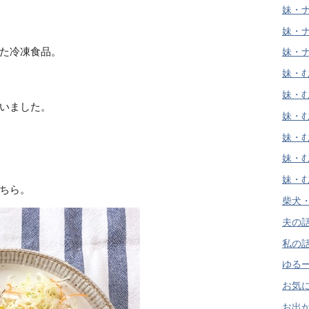
妹・ナ
妹・ナ
た冷凍食品。
妹・ナ
妹・む
妹・む
いました。
妹・む
妹・む
妹・む
妹・む
ちら。
柴犬・
夫の話 
私の話 
ゆるー
お気に
お出かけ