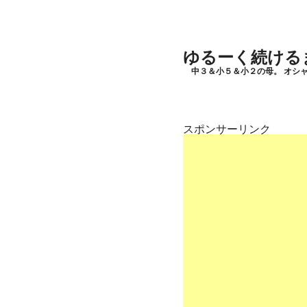
ゆるーく続ける
中３＆小５＆小２の母。 オシ
スポンサーリンク