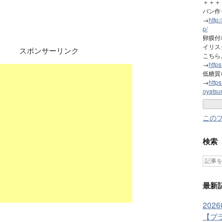
＋＋＋
パン作
→
http
p/
卵膜付
イリス
スポンサーリンク
こちら
→
http
低糖質
→
https
oyatsu
この
検索
最新
202
【プ