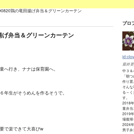
190820鶏の竜田揚げ弁当＆グリーンカーテン
プロ
竜田揚げ弁当＆グリーンカーテン
id:clo
最終更
童へ行き、ナナは保育園へ。
中３＆
「朝つ
作り置
そんな
る～く
６年生がそうめんを作るそうで。
す。
201
童弁当
201
場復帰
202
要で楽できて大喜びw
男子弁