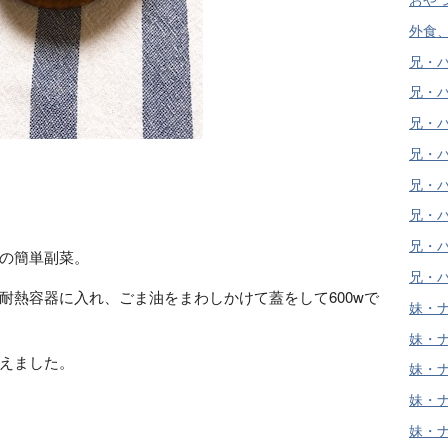
外食、
兄・ハ
兄・ハ
兄・ハ
兄・ハ
兄・ハ
兄・ハ
兄・ハ
の簡単副菜。
兄・ハ
耐熱容器に入れ、ごま油をまわしかけて蓋をして600wで
妹・ナ
妹・ナ
えました。
妹・ナ
妹・ナ
妹・ナ