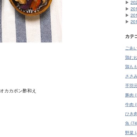
▶
20
▶
20
▶
20
▶
20
カテ
ごあい
鶏むね肉
鶏もも肉
ささみ 
手羽元 
オカカポン酢和え
豚肉 (
牛肉 (
ひき肉 
魚 (74
野菜 (