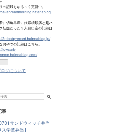
＋
りの記録もゆる～く更新中。
://bakebreadmorning.hatenablog.j
着に切迫早産に妊娠糖尿病と超ハ
ク妊娠だった３人目出産の記録は
。
s://3rdbabyrecord.hatenablog.jp/
なおやつの記録はこちら。
://lowcarb-
memo.hatenablog.com/
ブログについて
記事
60731サンドウィッチ弁当
ラス学童弁当】