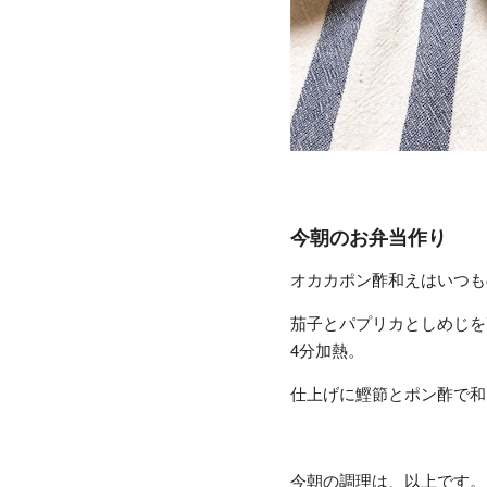
今朝のお弁当作り
オカカポン酢和えはいつも
茄子とパプリカとしめじを
4分加熱。
仕上げに鰹節とポン酢で和
今朝の調理は、以上です。