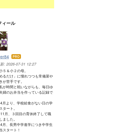
フィール
ver84
はて
なブ
新:
2026-07-31 12:27
ログ
小５＆小２の母。
Pro
めるだけ」に憧れつつも常備菜や
きが苦手です。
私が時間と戦いながらも、毎日ゆ
夫婦のお弁当を作っている記録で
8年4月より、学校給食がない日の学
スタート。
9年11月、３回目の育休終了して職
しました。
4年4月、長男中学進学につき中学生
当スタート！