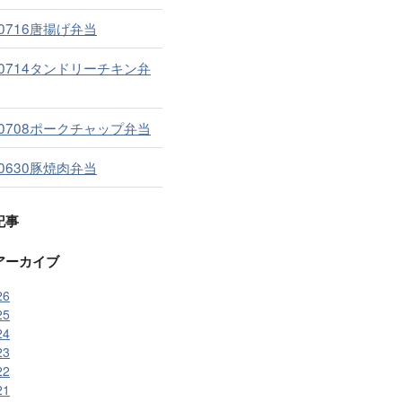
60716唐揚げ弁当
60714タンドリーチキン弁
60708ポークチャップ弁当
60630豚焼肉弁当
記事
アーカイブ
26
25
24
23
22
21